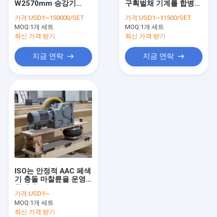
W2570mm 승강기
구획벌채 기계를 합병합
고압 양생 기포 콘크리트 생산 라인
AAC 구획벌채 기계
니다
가격:
USD1~150000/SET
가격:
USD1~11500/SET
MOQ:
블럭 벽돌 기계
1개 세트
MOQ:
1개 세트
최신 가격 받기
최신 가격 받기
모바일 콘크리트 블록 성형기
지금 연락
지금 연락
AAC 블록 공장 기계류
AAC 기계 전복 표
ISO는 안정적 AAC 페색
기 충돌 마찰륜을 운영
합니다
가격:
USD1~
MOQ:
1개 세트
최신 가격 받기