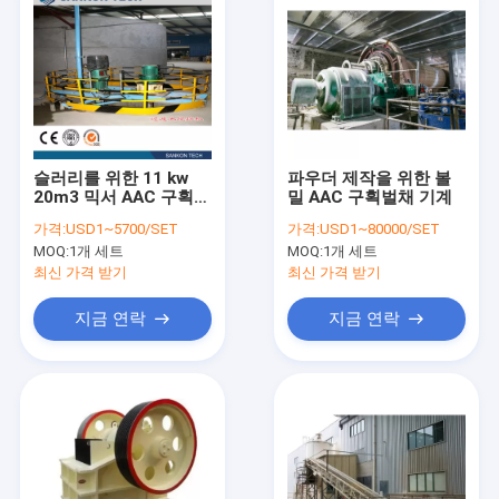
슬러리를 위한 11 kw
파우더 제작을 위한 볼
20m3 믹서 AAC 구획벌
밀 AAC 구획벌채 기계
채 기계
가격:
USD1~5700/SET
가격:
USD1~80000/SET
MOQ:
1개 세트
MOQ:
1개 세트
최신 가격 받기
최신 가격 받기
지금 연락
지금 연락
홈
상품
회사 소개