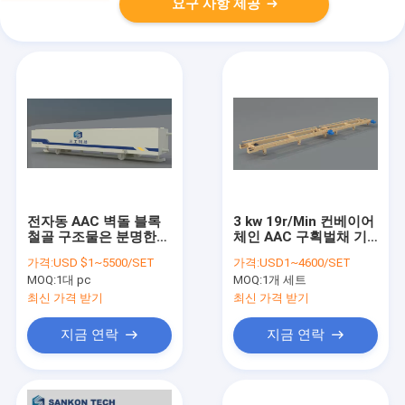
요구 사항 제공
전자동 AAC 벽돌 블록
3 kw 19r/Min 컨베이어
철골 구조물은 분명한
체인 AAC 구획벌채 기
AAC 공장 곰팡이를 공
계
가격:
USD $1~5500/SET
가격:
USD1~4600/SET
기를 통과시켰습니다
MOQ:
1대 pc
MOQ:
1개 세트
최신 가격 받기
최신 가격 받기
지금 연락
지금 연락