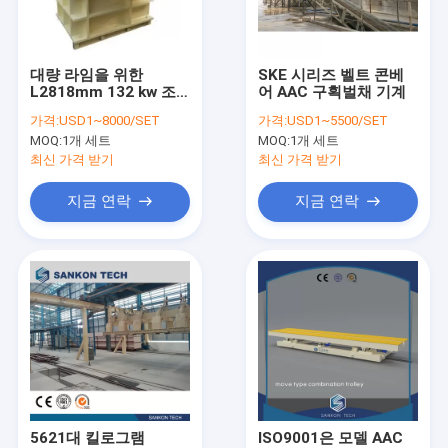
연락처
대량 라임을 위한
SKE 시리즈 벨트 콘베
L2818mm 132 kw 조
어 AAC 구획벌채 기계
AAC 페색기
크러셔 기계
가격:
USD1~8000/SET
가격:
USD1~5500/SET
MOQ:
1개 세트
MOQ:
1개 세트
AAC 블록 성형기
최신 가격 받기
최신 가격 받기
AAC 구획벌채 기계
지금 연락
지금 연락
자동 콘크리트 블록 성형기
세미 자동 블록 성형기
AAC 벽돌 기계
가벼운 벽판지 기계
AAC 압력솥
5621대 킬로그램
ISO9001은 모델 AAC