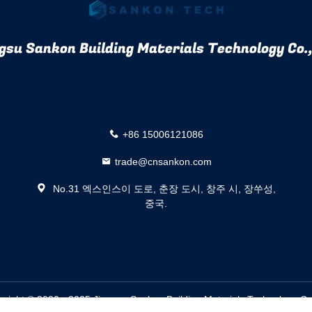
gsu Sankon Building Materials Technology Co.,
+86 15006121086
trade@cnsankon.com
No.31 엑스인스이 도로, 춘장 도시, 창주 시, 장쑤성,
중국.
ht © 2020 - 2025 Jiangsu Sankon Building Materials Technology Co.,