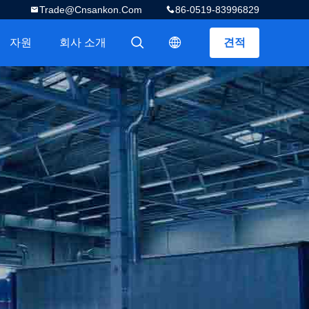
Trade@cnsankon.com
86-0519-83996829
자원
회사 소개
견적
描述
描述