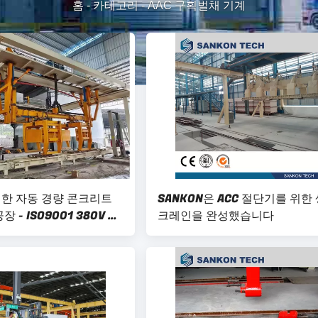
홈
-
카테고리
-
AAC 구획벌채 기계
한 자동 경량 콘크리트
SANKON은 ACC 절단기를 위한
 - ISO9001 380V 회
크레인을 완성했습니다
AAC은 절단기를 차단합니