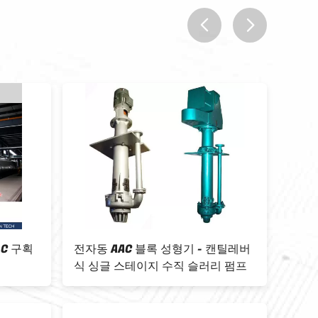
prev
next
 캔틸레버
구축되기 위한 자동 경량 콘크리트
SAN
리 펌프
블록 생산 공장 - ISO9001 380V 회
크레
전 크레인 AAC은 절단기를 차단합니
다