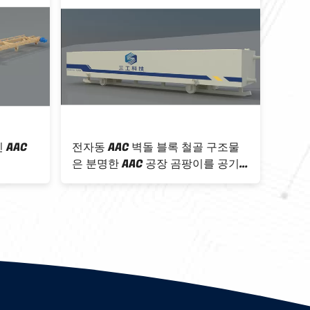
 구조물
11kW 피딩하는 그림 AAC 구획벌채
알루
를 공기
기계
서를
기포