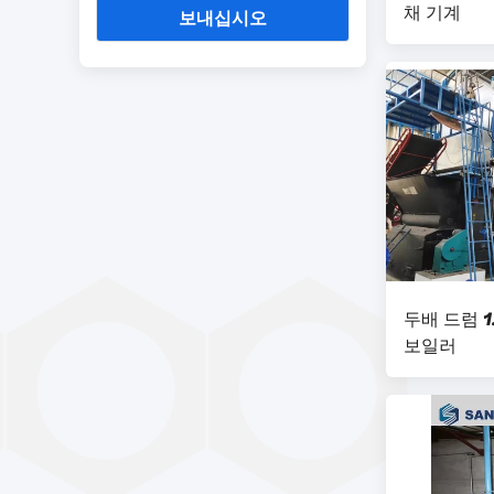
채 기계
보내십시오
두배 드럼 1
보일러