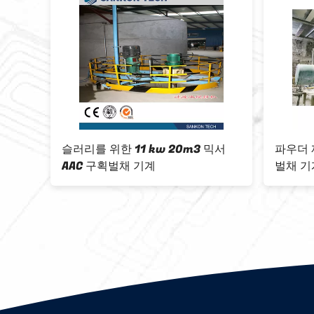
 믹서
파우더 제작을 위한 볼 밀 AAC 구획
3 kw
벌채 기계
구획벌