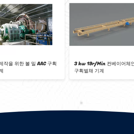
 19r/Min 컨베이어체인 AAC
전자동 AAC 벽돌 블록 철골
채 기계
은 분명한 AAC 공장 곰팡이
를 통과시켰습니다